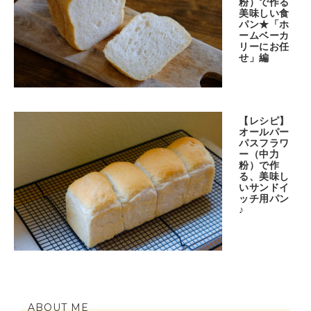
粉）で作る
美味しい食
パン★「ホ
ームベーカ
リーにお任
せ」編
【レシピ】
オールパー
パスフラワ
ー（中力
粉）で作
る、美味し
いサンドイ
ッチ用パン
♪
ABOUT ME