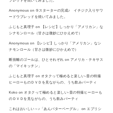
ブレッドを焼いてみました。
Anonymous
on
⑤スターターの完成♪ イチジク入りサワ
ードウブレッドを焼いてみました。
ふじもと真理子
on
【レシピ】しっかり「アメリカン」な
シナモンロール（甘さは微妙にひかえめで）
Anonymous
on
【レシピ】しっかり「アメリカン」なシ
ナモンロール（甘さは微妙にひかえめで）
断捨離のゴールは、ひとそれぞれ
on
アメリカ・テキサス
の「マイキッチン」
ふじもと真理子
on
オタクって極めると楽しい-昔の特撮
ヒーローものＤＶＤを見ながらの、うち飲みパーティ
Koko
on
オタクって極めると楽しい-昔の特撮ヒーローも
のＤＶＤを見ながらの、うち飲みパーティ
これはおいしい～♪「あんバターベーグル」
on
エブリシ