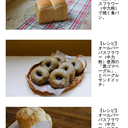
スフラワー
（中力粉）
で焼く食パ
ン。
【レシピ】
オールパー
パスフラワ
ー（中力
粉）使用の
「黒ゴマベ
ーグル」、
とベーグル
サンドイッ
チ♪
【レシピ】
オールパー
パスフラワ
ー（中力