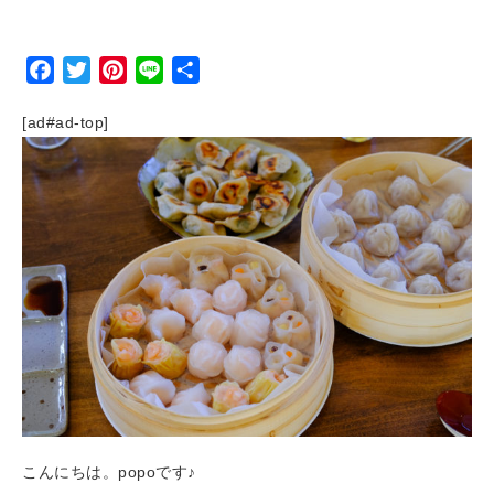
Facebook
Twitter
Pinterest
Line
Share
[ad#ad-top]
こんにちは。popoです♪