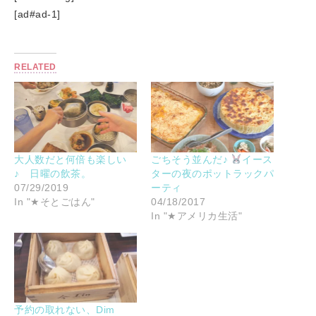
[ad#ad-1]
RELATED
大人数だと何倍も楽しい
ごちそう並んだ♪
イース
♪ 日曜の飲茶。
ターの夜のポットラックパ
07/29/2019
ーティ
In "★そとごはん"
04/18/2017
In "★アメリカ生活"
予約の取れない、Dim