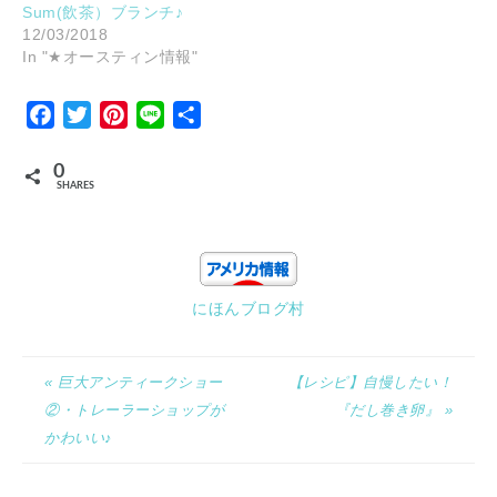
Sum(飲茶）ブランチ♪
12/03/2018
In "★オースティン情報"
Facebook
Twitter
Pinterest
Line
Share
0
SHARES
にほんブログ村
« 巨大アンティークショー
【レシピ】自慢したい！
②・トレーラーショップが
『だし巻き卵』 »
かわいい♪