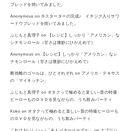
ブレッドを焼いてみました。
Anonymous
on
⑤スターターの完成♪ イチジク入りサワ
ードウブレッドを焼いてみました。
ふじもと真理子
on
【レシピ】しっかり「アメリカン」な
シナモンロール（甘さは微妙にひかえめで）
Anonymous
on
【レシピ】しっかり「アメリカン」なシ
ナモンロール（甘さは微妙にひかえめで）
断捨離のゴールは、ひとそれぞれ
on
アメリカ・テキサス
の「マイキッチン」
ふじもと真理子
on
オタクって極めると楽しい-昔の特撮
ヒーローものＤＶＤを見ながらの、うち飲みパーティ
Koko
on
オタクって極めると楽しい-昔の特撮ヒーローも
のＤＶＤを見ながらの、うち飲みパーティ
これはおいしい～♪「あんバターベーグル」
on
エブリシ