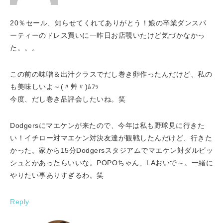
20％セール、知らせてくれてありがとう！娘の卒業ダンスパ
ーティーのドレス買いに一昨日お店覗いたけど気づかなかっ
た。。。
この前の味噌＆出汁クラスでだし巻き卵作ったんだけど、私の
も美味しいよ～(〃艸〃)ﾑﾌｯ
今度、だし巻き品評会したいね。笑
Dodgersにマエケンが来たので、今年は私も野球見に行きた
い！イチロー対マエケン対決友達が観戦したんだけど、行きた
かった。家から15分Dodgersスタジアムでマエケン対ダルビッ
シュとかあったらいいな。POPOちゃん、LAおいで～。一緒に
やりたい事ありすぎるわ。笑
Reply