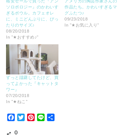
格安セールで買った『アン
アメリカの陶芸作家さんの
ソロポロジー』のかわいす
作品たち。かわいすぎるマ
ぎるボウル。カフェオレ
グふたつ♪
に、ミニどんぶりに、ぴっ
09/23/2018
たりのサイズ♪
In "★お気に入り"
08/20/2018
In "★おすすめ♪"
ずっと躊躇してたけど、買
ってよかった『キャットタ
ワー』
07/20/2018
In "★ねこ"
Facebook
Twitter
Pinterest
Line
Share
0