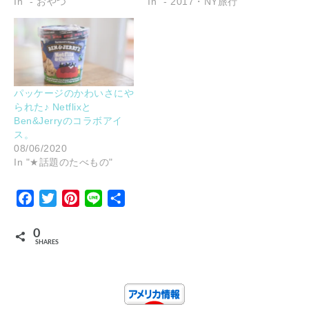
In "- おやつ"
In "- 2017・NY旅行"
パッケージのかわいさにや
られた♪ Netflixと
Ben&Jerryのコラボアイ
ス。
08/06/2020
In "★話題のたべもの"
Facebook
Twitter
Pinterest
Line
Share
0
SHARES