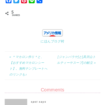
Facebook
Twitter
Pinterest
Line
Share
5
SHARES
にほんブログ村
« ＊マカロン作り＊と、
[ジャンバラヤ]と[具沢山ト
【おすすめマカロンシー
ルティーヤスープ]の献立 »
ト】。無料テンプレートへ
のリンクも♪
Comments
spot
says