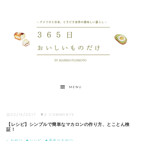
MENU
02/15/2017
·
2 COMMENTS
【レシピ】シンプルで簡単なマカロンの作り方、とことん検
証！
- おやつ
·
★レシピ
·
★手作りおやつ