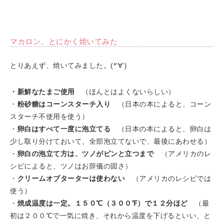
マカロン、とにかく焼いてみた
とりあえず、焼いてみました。(*‘∀‘)
・新鮮なたまご使用
（ほんとはよくないらしい）
・
粉砂糖はコーンスターチ入り
（日本の本によると、コーン
スターチ不使用を使う）
・
卵白はすべて一度に泡立てる
（日本の本によると、卵白は
少し取り分けておいて、全部泡立てないで、最後にあわせる）
・
卵白の泡立て方は、ツノがピンと立つまで
（アメリカのレ
シピによると、ツノはお辞儀の固さ）
・
クリームオブターターは使わない
（アメリカのレシピでは
使う）
・
焼成温度は一定。１５０℃（３００℉）で１２分ほど
（最
初は２００℃で一気に焼き、それから温度を下げるといい、と