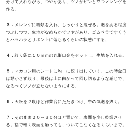
分けて入れながら、つやがあり、ツノがピンと立つメレンゲを
作る。
３．
メレンゲに粉類を入れ、しっかりと混ぜる。泡をある程度
つぶしつつ、生地がなめらかでツヤがあり、ゴムベラですくう
とハラハラとリボン上に落ちるくらいの状態にする。
４．
絞り袋に１０ｍｍの丸形口金をセットし、生地を入れる。
５．
マカロン用のシートに均一に絞り出していく。この時金口
は動かさず絞り、最後は上に向かって回し切るような感じで、
なるべくツノが立たないようにする。
６．
天板を２度ほど作業台にたたきつけ、中の気泡を抜く。
７．
そのまま２０～３０分ほど置いて、表面を少し乾燥させ
る。指で軽く表面を触っても、ついてこなくなるくらいまで。