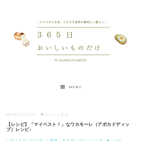
MENU
04/21/2017
·
コメントする
【レシピ】「マイベスト！」なワカモーレ（アボカドディッ
プ）レシピ♪
- アメリカンな一品
·
- 野菜・サラダ・ドレッシング
·
★レシピ