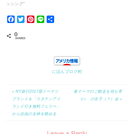
ッシング"
Facebook
Twitter
Pinterest
Line
Share
0
SHARES
にほんブログ村
« NY旅行2017⑩ドーナツ
春テーマのご馳走を持ち寄
プラント＆「スタテンアイ
り♪ の女子（？）会 »
ランド行き無料フェリー」
から自由の女神を眺める
Leave a Reply