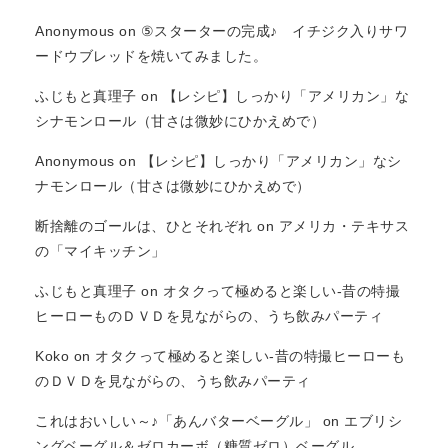
Anonymous
on
⑤スターターの完成♪ イチジク入りサワ
ードウブレッドを焼いてみました。
ふじもと真理子
on
【レシピ】しっかり「アメリカン」な
シナモンロール（甘さは微妙にひかえめで）
Anonymous
on
【レシピ】しっかり「アメリカン」なシ
ナモンロール（甘さは微妙にひかえめで）
断捨離のゴールは、ひとそれぞれ
on
アメリカ・テキサス
の「マイキッチン」
ふじもと真理子
on
オタクって極めると楽しい-昔の特撮
ヒーローものＤＶＤを見ながらの、うち飲みパーティ
Koko
on
オタクって極めると楽しい-昔の特撮ヒーローも
のＤＶＤを見ながらの、うち飲みパーティ
これはおいしい～♪「あんバターベーグル」
on
エブリシ
ングベーグル＆ゼロカーボ（糖質ゼロ）ベーグル