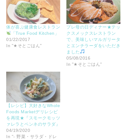
体が喜ぶ健康食レストラン
プレ母の日ディナー★テッ
「True Food Kitchen」
クスメックスレストラン
01/22/2017
で、美味しいマルガリータ
In "★そとごはん"
とエンチラーダをいただき
ました
05/08/2016
In "★そとごはん"
【レシピ】大好きなWhole
Foods Marketデリレシピ
を再現★『スモークモッツ
ァレラとペンネのサラダ』
04/19/2020
In "- 野菜・サラダ・ドレ