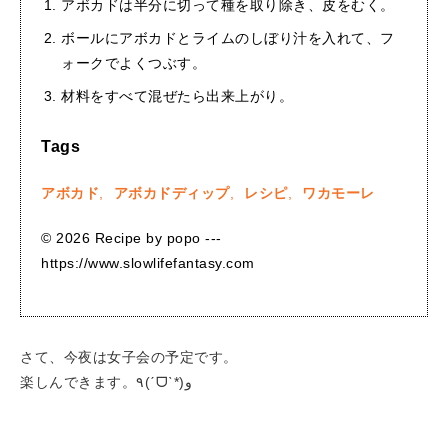
アボカドは半分に切って種を取り除き、皮をむく。
ボールにアボカドとライムのしぼり汁を入れて、フ
ォークでよくつぶす。
材料をすべて混ぜたら出来上がり。
Tags
アボカド
,
アボカドディップ
,
レシピ
,
ワカモーレ
© 2026 Recipe by popo ---
https://www.slowlifefantasy.com
さて、今夜は女子会の予定です。
楽しんできます。٩(ˊᗜˋ*)و