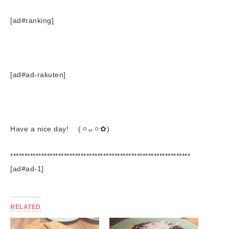
[ad#ranking]
[ad#ad-rakuten]
Have a nice day! (ㆁᴗㆁ✿)
****************************************************************
[ad#ad-1]
RELATED