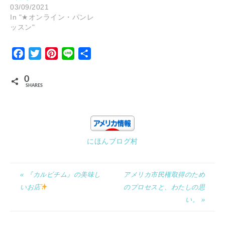
03/09/2021
In "★オンライン・パンレ
ッスン"
Facebook
Twitter
Pinterest
Line
Share
0
SHARES
にほんブログ村
« 『カルビチム』の美味し
アメリカ市民権取得のため
いお店
のプロセスと、わたしの思
い。 »