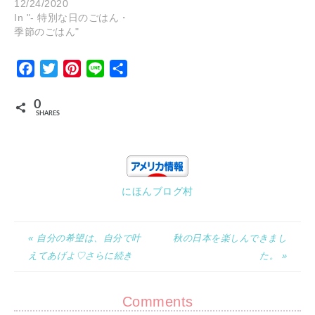
12/24/2020
In "- 特別な日のごはん・
季節のごはん"
Facebook
Twitter
Pinterest
Line
Share
0
SHARES
にほんブログ村
« 自分の希望は、自分で叶
秋の日本を楽しんできまし
えてあげよ♡さらに続き
た。 »
Comments