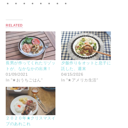
＊ ＊ ＊ ＊ ＊ ＊ ＊ ＊
RELATED
長男が作ってくれたリゾッ
夕飯作りをオットと息子に
トが、なかなかの出来！
託した、週末
01/09/2021
04/15/2026
In "★おうちごはん"
In "★アメリカ生活"
２０２０年★クリスマスイ
ブのあれこれ