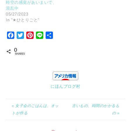
時空の感覚があいまいで、
混乱中
05/27/2023
In "★ひとりごと"
Facebook
Twitter
Pinterest
Line
Share
0
SHARES
にほんブログ村
« 女子会のごはんは、オッ
古いもの、時間のかかるも
トが作る
の »