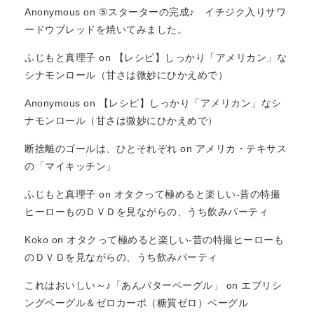
Anonymous
on
⑤スターターの完成♪ イチジク入りサワ
ードウブレッドを焼いてみました。
ふじもと真理子
on
【レシピ】しっかり「アメリカン」な
シナモンロール（甘さは微妙にひかえめで）
Anonymous
on
【レシピ】しっかり「アメリカン」なシ
ナモンロール（甘さは微妙にひかえめで）
断捨離のゴールは、ひとそれぞれ
on
アメリカ・テキサス
の「マイキッチン」
ふじもと真理子
on
オタクって極めると楽しい-昔の特撮
ヒーローものＤＶＤを見ながらの、うち飲みパーティ
Koko
on
オタクって極めると楽しい-昔の特撮ヒーローも
のＤＶＤを見ながらの、うち飲みパーティ
これはおいしい～♪「あんバターベーグル」
on
エブリシ
ングベーグル＆ゼロカーボ（糖質ゼロ）ベーグル