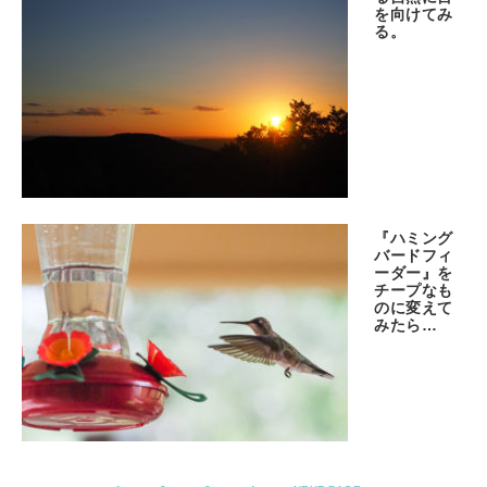
を向けてみ
る。
『ハミング
バードフィ
ーダー』を
チープなも
のに変えて
みたら…