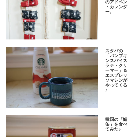
のアドベン
トカレンダ
ー。
スタバの
「パンプキ
ンスパイス
ラテ・クリ
ーマー」＆
エスプレッ
ソマシンが
やってくる
♪
韓国の「鯖
缶」を食べ
てみた♪