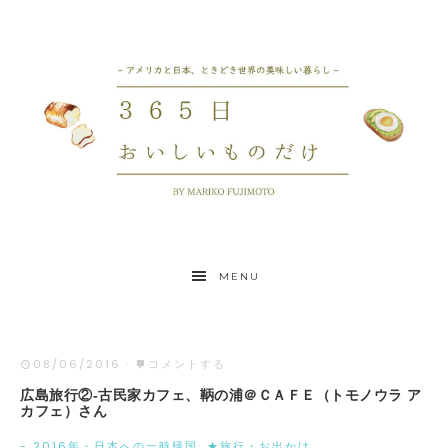
MENU
08/06/2016
·
コメントする
広島旅行②-古民家カフェ、鞆の浦＠ＣＡＦＥ（トモノウラ ア
カフェ）さん
- 2016年・日本への一時帰国
·
★旅行・お出かけ