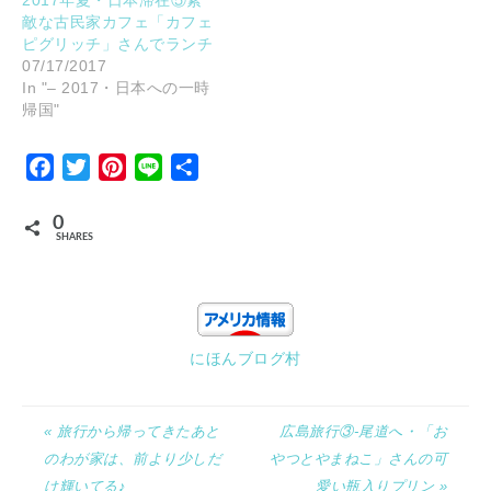
2017年夏・日本滞在⑤素
敵な古民家カフェ「カフェ
ピグリッチ」さんでランチ
07/17/2017
In "– 2017・日本への一時
帰国"
Facebook
Twitter
Pinterest
Line
Share
0
SHARES
にほんブログ村
« 旅行から帰ってきたあと
広島旅行③-尾道へ・「お
のわが家は、前より少しだ
やつとやまねこ」さんの可
け輝いてる♪
愛い瓶入りプリン »