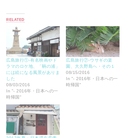
RELATED
広島旅行①-有名映画やド
広島旅行⑦-ウサギの楽
ラマのロケ地、「鞆の浦」
園、大久野島へ・その１
には絵になる風景がありま
08/15/2016
した
In "- 2016年・日本への一
08/03/2016
時帰国"
In "- 2016年・日本への一
時帰国"