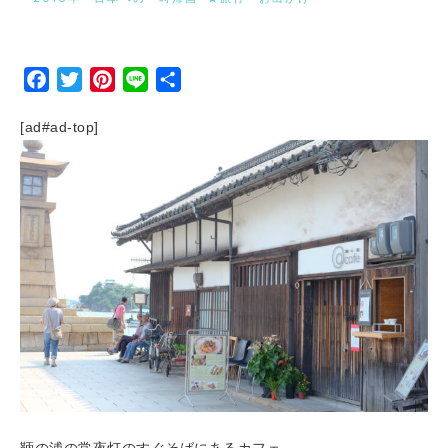
Facebook
Twitter
Pinterest
Line
Share
[ad#ad-top]