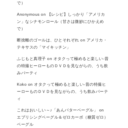
で）
Anonymous
on
【レシピ】しっかり「アメリカ
ン」なシナモンロール（甘さは微妙にひかえめ
で）
断捨離のゴールは、ひとそれぞれ
on
アメリカ・
テキサスの「マイキッチン」
ふじもと真理子
on
オタクって極めると楽しい-昔
の特撮ヒーローものＤＶＤを見ながらの、うち飲
みパーティ
Koko
on
オタクって極めると楽しい-昔の特撮ヒ
ーローものＤＶＤを見ながらの、うち飲みパーテ
ィ
これはおいしい～♪「あんバターベーグル」
on
エブリシングベーグル＆ゼロカーボ（糖質ゼロ）
ベーグル