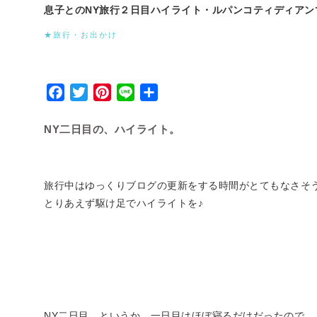
息子とのNY旅行２日目ハイライト・ルパンコティディア
★旅行・お出かけ
Facebook
Twitter
Pinterest
Line
Share
NY二日目の、ハイライト。
旅行中はゆっくりブログの更新をする時間がとてもなさそ
とりあえず駆け足でハイライトを♪
NY二日目、というか、一日目はほぼ寝るだけだったので、