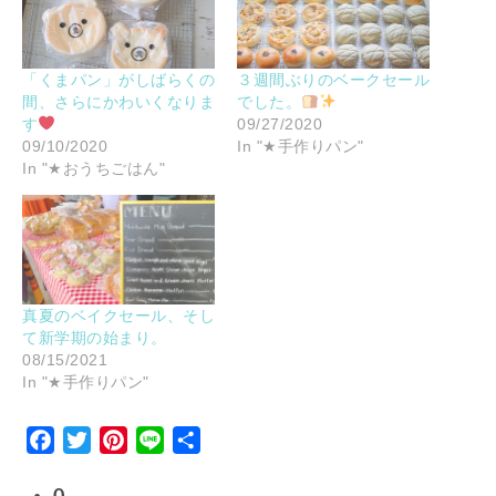
「くまパン」がしばらくの
３週間ぶりのベークセール
間、さらにかわいくなりま
でした。
す
09/27/2020
09/10/2020
In "★手作りパン"
In "★おうちごはん"
真夏のベイクセール、そし
て新学期の始まり。
08/15/2021
In "★手作りパン"
Facebook
Twitter
Pinterest
Line
Share