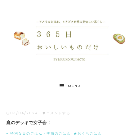
MENU
03/04/2024
·
コメントする
庭のデッキで女子会！
- 特別な日のごはん・季節のごはん
·
★おうちごはん