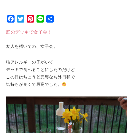
Facebook
Twitter
Pinterest
Line
Share
庭のデッキで女子会！
友人を招いての、女子会。
猫アレルギーの子がいて
デッキで食べることにしたのだけど
この日はちょうど完璧なお外日和で
気持ちが良くて最高でした。