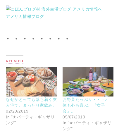
アメリカ情報ブログ
＊ ＊ ＊ ＊ ＊ ＊ ＊ ＊
RELATED
なぜかとっても落ち着く友
お野菜たっぷり・・・♪
人宅で、まったり家飲み。
体も心も喜ぶ、『女子
02/20/2019
会』。
In "★パーティ・ギャザリ
05/07/2019
ング"
In "★パーティ・ギャザリ
ング"