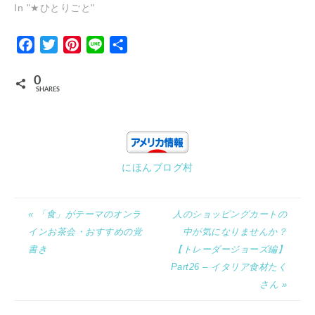
In "★ひとりごと"
Facebook
Twitter
Pinterest
Line
Share
0
SHARES
にほんブログ村
« 「食」がテーマのオンラ
人のショッピングカートの
インお茶会・おすすめの覚
中が気になりませんか？
書き
【トレーダージョーズ編】
Part26 – イタリア食材たく
さん »