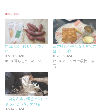
RELATED
韓国式の、嬉しい心づか
風の時代の幸せな子育ての
い。
鍵は… ③
07/21/2020
01/06/2024
In "★暮らしのいろいろ"
In "★アメリカの学校・教
育"
「自分次第で理想の家にで
きる」という、気づき
02/14/2024