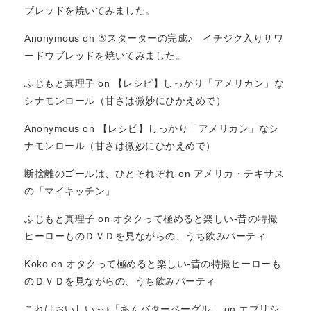
ブレッドを焼いてみました。
Anonymous
on
⑤スターターの完成♪ イチジク入りサワ
ードウブレッドを焼いてみました。
ふじもと真理子
on
【レシピ】しっかり「アメリカン」な
シナモンロール（甘さは微妙にひかえめで）
Anonymous
on
【レシピ】しっかり「アメリカン」なシ
ナモンロール（甘さは微妙にひかえめで）
断捨離のゴールは、ひとそれぞれ
on
アメリカ・テキサス
の「マイキッチン」
ふじもと真理子
on
オタクって極めると楽しい-昔の特撮
ヒーローものＤＶＤを見ながらの、うち飲みパーティ
Koko
on
オタクって極めると楽しい-昔の特撮ヒーローも
のＤＶＤを見ながらの、うち飲みパーティ
これはおいしい～♪「あんバターベーグル」
on
エブリシ