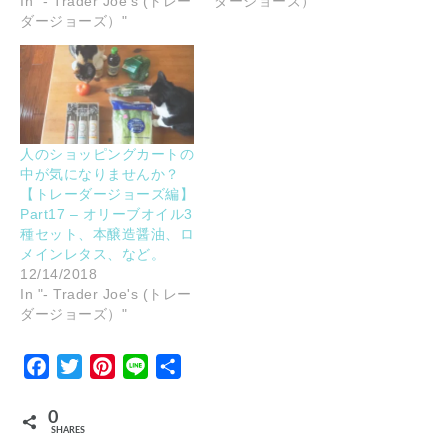
In "- Trader Joe's (トレー
ダージョーズ）"
ダージョーズ）"
人のショッピングカートの
中が気になりませんか？
【トレーダージョーズ編】
Part17 – オリーブオイル3
種セット、本醸造醤油、ロ
メインレタス、など。
12/14/2018
In "- Trader Joe's (トレー
ダージョーズ）"
Facebook
Twitter
Pinterest
Line
Share
0
SHARES