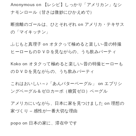
Anonymous
on
【レシピ】しっかり「アメリカン」なシ
ナモンロール（甘さは微妙にひかえめで）
断捨離のゴールは、ひとそれぞれ
on
アメリカ・テキサス
の「マイキッチン」
ふじもと真理子
on
オタクって極めると楽しい-昔の特撮
ヒーローものＤＶＤを見ながらの、うち飲みパーティ
Koko
on
オタクって極めると楽しい-昔の特撮ヒーローも
のＤＶＤを見ながらの、うち飲みパーティ
これはおいしい～♪「あんバターベーグル」
on
エブリシ
ングベーグル＆ゼロカーボ（糖質ゼロ）ベーグル
アメリカにいながら、日本に家を見つけました
on
理想の
家づくり – 感性が一番大切な理由
popo
on
日本の家に、滞在中です