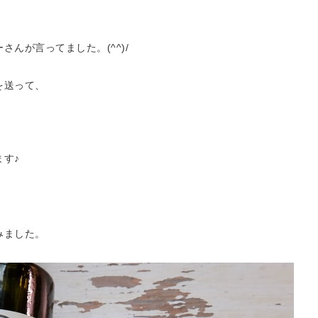
んが言ってました。(^^)/
を送って、
す♪
みました。