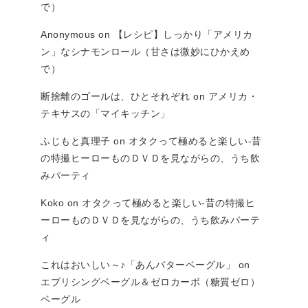
で）
Anonymous
on
【レシピ】しっかり「アメリカ
ン」なシナモンロール（甘さは微妙にひかえめ
で）
断捨離のゴールは、ひとそれぞれ
on
アメリカ・
テキサスの「マイキッチン」
ふじもと真理子
on
オタクって極めると楽しい-昔
の特撮ヒーローものＤＶＤを見ながらの、うち飲
みパーティ
Koko
on
オタクって極めると楽しい-昔の特撮ヒ
ーローものＤＶＤを見ながらの、うち飲みパーテ
ィ
これはおいしい～♪「あんバターベーグル」
on
エブリシングベーグル＆ゼロカーボ（糖質ゼロ）
ベーグル