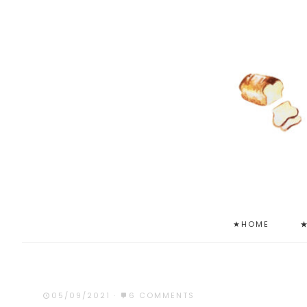
★HOME
05/09/2021
·
6 COMMENTS